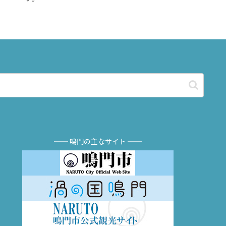
── 鳴門の主なサイト ──