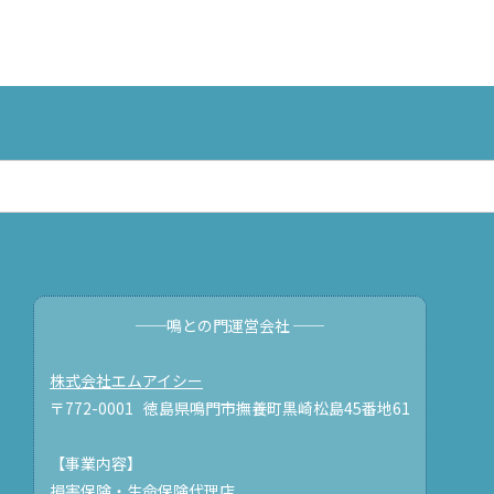
──鳴との門運営会社 ──
株式会社エムアイシー
〒772-0001 徳島県鳴門市撫養町黒崎松島45番地61
【事業内容】
損害保険・生命保険代理店