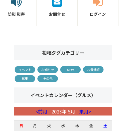
防災
災害
お問合せ
ログイン
投稿タグカテゴリー
イベント
お知らせ
NEW
お得情報
募集
その他
イベントカレンダー（グルメ）
<前月
2023年 5月
来月>
日
月
火
水
木
金
土