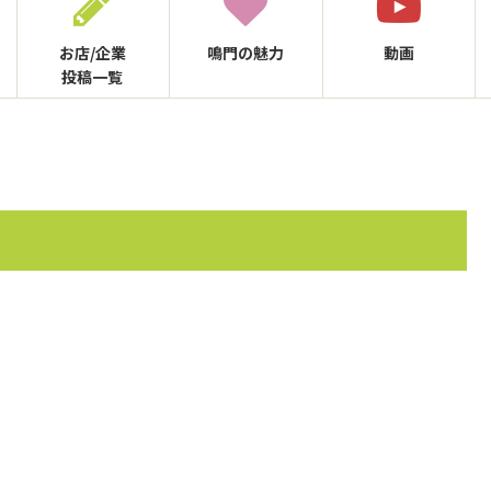
お店/企業
鳴門の
魅力
動画
投稿一覧