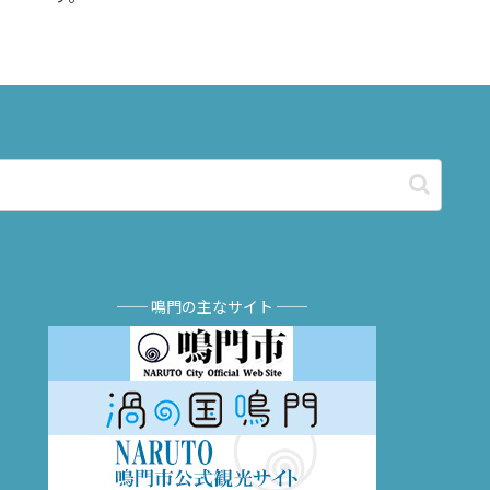
── 鳴門の主なサイト ──