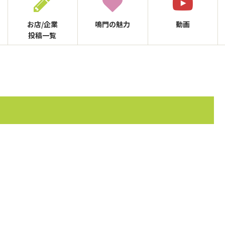
お店/企業
鳴門の
魅力
動画
投稿一覧