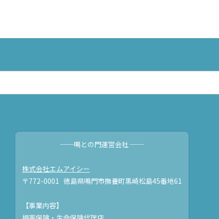
──鳴との門運営会社 ──
株式会社エムアイシー
〒772-0001 徳島県鳴門市撫養町黒崎松島45番地61
【事業内容】
損害保険・生命保険代理店