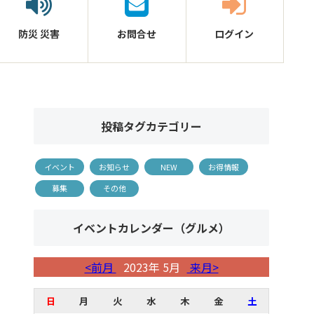
防災
災害
お問合せ
ログイン
投稿タグカテゴリー
イベント
お知らせ
NEW
お得情報
募集
その他
イベントカレンダー（グルメ）
<前月
2023年 5月
来月>
日
月
火
水
木
金
土