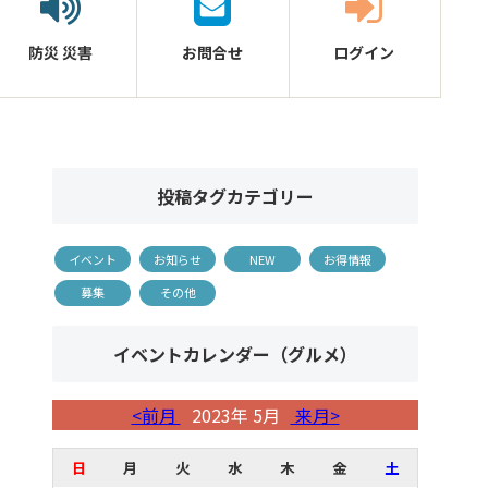
防災
災害
お問合せ
ログイン
投稿タグカテゴリー
イベント
お知らせ
NEW
お得情報
募集
その他
イベントカレンダー（グルメ）
<前月
2023年 5月
来月>
日
月
火
水
木
金
土