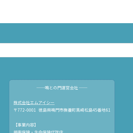
──鳴との門運営会社 ──
株式会社エムアイシー
〒772-0001 徳島県鳴門市撫養町黒崎松島45番地61
【事業内容】
損害保険・生命保険代理店