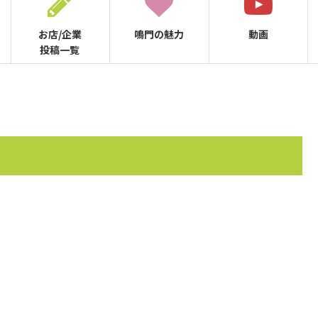
お店/企業
鳴門の
魅力
動画
投稿一覧