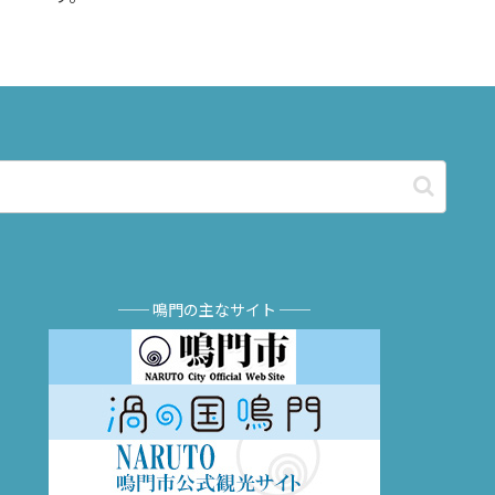
── 鳴門の主なサイト ──