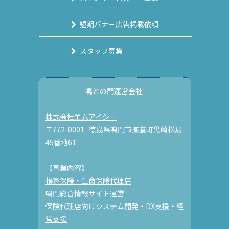
短期バナー広告掲載依頼
スタッフ募集
──鳴との門運営会社 ──
株式会社エムアイシー
〒772-0001 徳島県鳴門市撫養町黒崎松島
45番地61
【事業内容】
損害保険・生命保険代理店
鳴門総合情報サイト運営
保険代理店向けシステム開発・DX支援・経
営支援