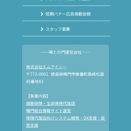
短期バナー広告掲載依頼
スタッフ募集
──鳴との門運営会社 ──
株式会社エムアイシー
〒772-0001 徳島県鳴門市撫養町黒崎松島
45番地61
【事業内容】
損害保険・生命保険代理店
鳴門総合情報サイト運営
保険代理店向けシステム開発・DX支援・経
営支援