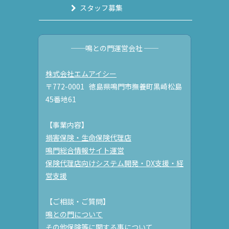
スタッフ募集
──鳴との門運営会社 ──
株式会社エムアイシー
〒772-0001 徳島県鳴門市撫養町黒崎松島
45番地61
【事業内容】
損害保険・生命保険代理店
鳴門総合情報サイト運営
保険代理店向けシステム開発・DX支援・経
営支援
【ご相談・ご質問】
鳴との門について
その他保険等に関する事について