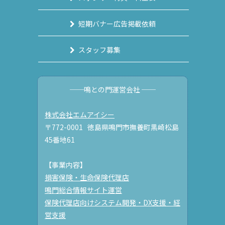
短期バナー広告掲載依頼
スタッフ募集
──鳴との門運営会社 ──
株式会社エムアイシー
〒772-0001 徳島県鳴門市撫養町黒崎松島
45番地61
【事業内容】
損害保険・生命保険代理店
鳴門総合情報サイト運営
保険代理店向けシステム開発・DX支援・経
営支援