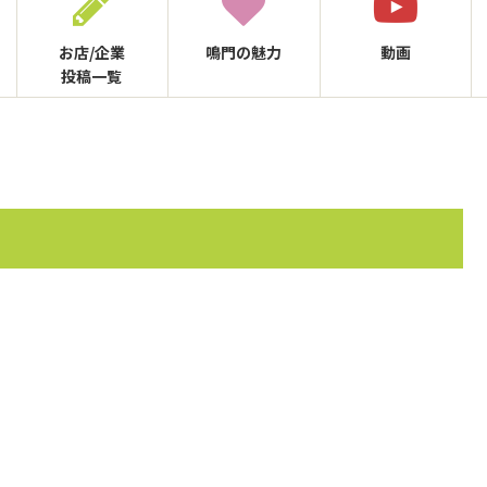
お店/企業
鳴門の
魅力
動画
投稿一覧