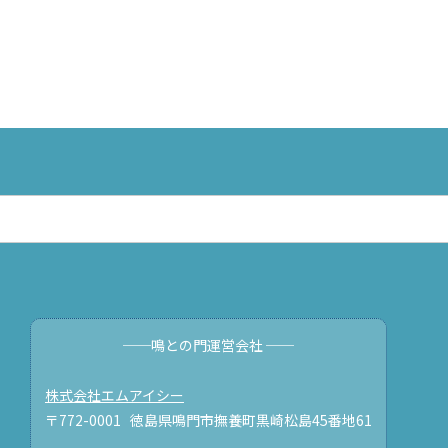
──鳴との門運営会社 ──
株式会社エムアイシー
〒772-0001 徳島県鳴門市撫養町黒崎松島45番地61