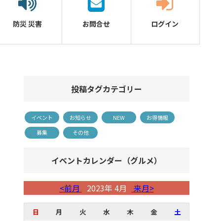
防災
災害
お問合せ
ログイン
投稿タグカテゴリー
イベント
お知らせ
NEW
お得情報
募集
その他
イベントカレンダー（グルメ）
<前月
2023年 4月
来月>
日
月
火
水
木
金
土