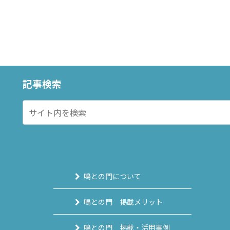
記事検索
鳴との門について
鳴との門 掲載メリット
鳴との門 掲載・活用事例