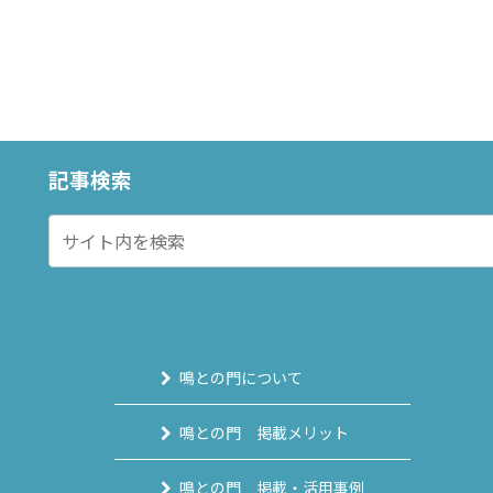
記事検索
鳴との門について
鳴との門 掲載メリット
鳴との門 掲載・活用事例