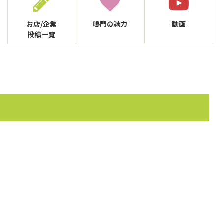
お店/企業
鳴門の
魅力
動画
投稿一覧