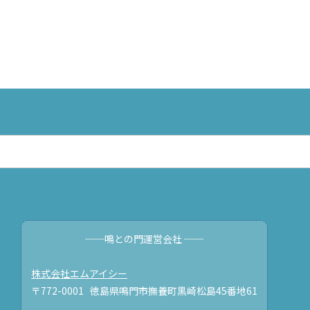
──鳴との門運営会社 ──
株式会社エムアイシー
〒772-0001 徳島県鳴門市撫養町黒崎松島45番地61