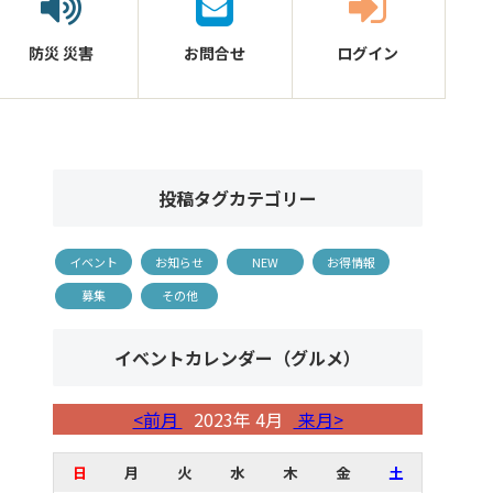
防災
災害
お問合せ
ログイン
投稿タグカテゴリー
イベント
お知らせ
NEW
お得情報
募集
その他
イベントカレンダー（グルメ）
<前月
2023年 4月
来月>
日
月
火
水
木
金
土