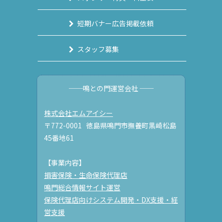
短期バナー広告掲載依頼
スタッフ募集
──鳴との門運営会社 ──
株式会社エムアイシー
〒772-0001 徳島県鳴門市撫養町黒崎松島
45番地61
【事業内容】
損害保険・生命保険代理店
鳴門総合情報サイト運営
保険代理店向けシステム開発・DX支援・経
営支援