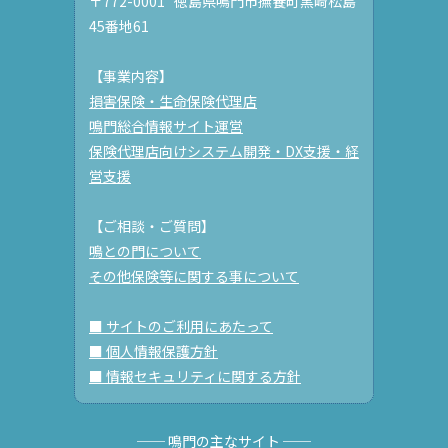
〒772-0001 徳島県鳴門市撫養町黒崎松島
45番地61
【事業内容】
損害保険・生命保険代理店
鳴門総合情報サイト運営
保険代理店向けシステム開発・DX支援・経
営支援
【ご相談・ご質問】
鳴との門について
その他保険等に関する事について
■ サイトのご利用にあたって
■ 個人情報保護方針
■ 情報セキュリティに関する方針
── 鳴門の主なサイト ──