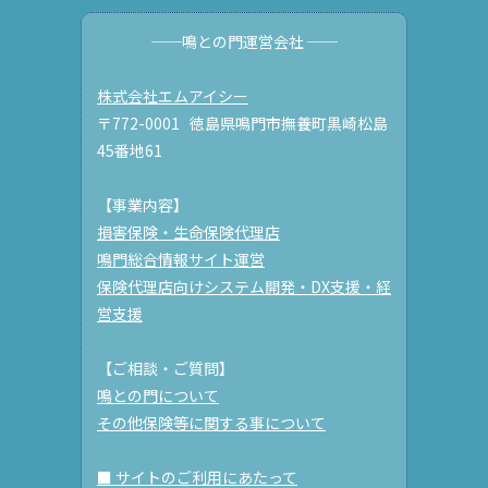
──鳴との門運営会社 ──
株式会社エムアイシー
〒772-0001 徳島県鳴門市撫養町黒崎松島
45番地61
【事業内容】
損害保険・生命保険代理店
鳴門総合情報サイト運営
保険代理店向けシステム開発・DX支援・経
営支援
【ご相談・ご質問】
鳴との門について
その他保険等に関する事について
■ サイトのご利用にあたって