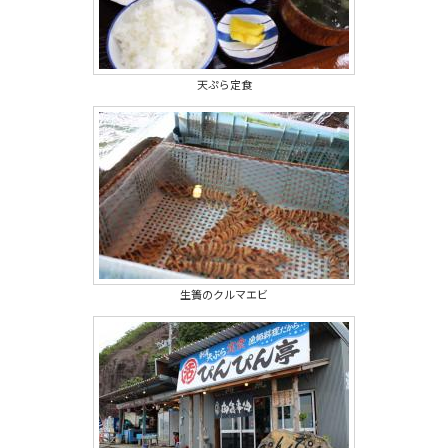
天ぷら定食
生簀のクルマエビ