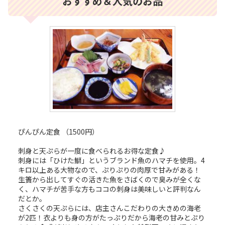
おすすめ＆人気のお品
ぴんぴん定食 （1500円）
刺身と天ぷらが一度に食べられるお得な定食♪
刺身には「ひけた鰤」というブランド魚のハマチを使用。4
キロ以上ある大物なので、ぷりぷりの肉厚で甘みがある！
生簀から出してすぐの活きた魚をさばくので臭みが全くな
く、ハマチが苦手な方もココの刺身は美味しいと評判なん
だとか。
さくさくの天ぷらには、店主さんこだわりの大きめの海老
が2匹！衣よりも身の方がたっぷりだから海老の甘みとぷり