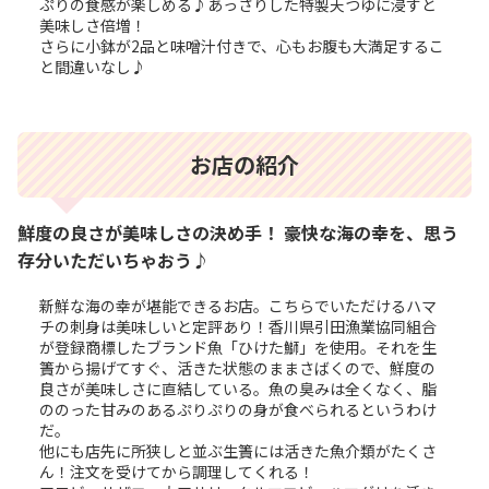
ぷりの食感が楽しめる♪あっさりした特製天つゆに浸すと
美味しさ倍増！
さらに小鉢が2品と味噌汁付きで、心もお腹も大満足するこ
と間違いなし♪
お店の紹介
鮮度の良さが美味しさの決め手！ 豪快な海の幸を、思う
存分いただいちゃおう♪
新鮮な海の幸が堪能できるお店。こちらでいただけるハマ
チの刺身は美味しいと定評あり！香川県引田漁業協同組合
が登録商標したブランド魚「ひけた鰤」を使用。それを生
簀から揚げてすぐ、活きた状態のままさばくので、鮮度の
良さが美味しさに直結している。魚の臭みは全くなく、脂
ののった甘みのあるぷりぷりの身が食べられるというわけ
だ。
他にも店先に所狭しと並ぶ生簀には活きた魚介類がたくさ
ん！注文を受けてから調理してくれる！