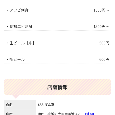
・アワビ刺身
1500円～
・伊勢エビ刺身
1500円～
・生ビール［中］
500円
・瓶ビール
600円
店舗情報
店名
ぴんぴん亭
住所
鳴門市北灘町大須字長浜56-1
[地図]