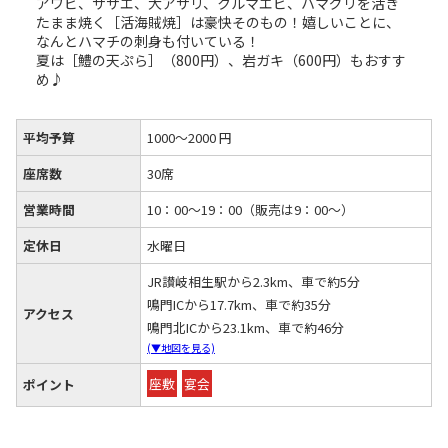
アワビ、サザエ、大アサリ、クルマエビ、ハマグリを活き
たまま焼く［活海賊焼］は豪快そのもの！嬉しいことに、
なんとハマチの刺身も付いている！
夏は［鱧の天ぷら］（800円）、岩ガキ（600円）もおすす
め♪
平均予算
1000～2000 円
座席数
30席
営業時間
10：00～19：00（販売は9：00～）
定休日
水曜日
JR讃岐相生駅から2.3km、車で約5分
鳴門ICから17.7km、車で約35分
アクセス
鳴門北ICから23.1km、車で約46分
(▼地図を見る)
座敷
宴会
ポイント