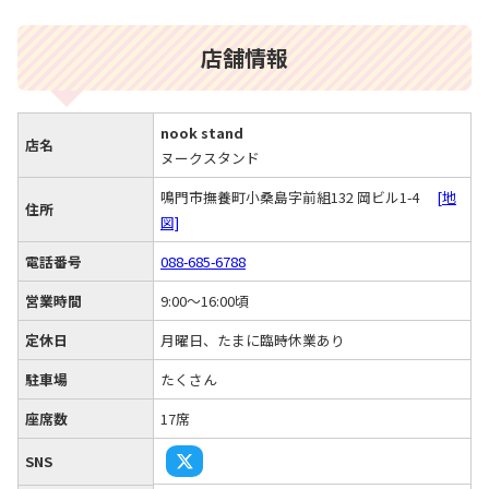
店舗情報
nook stand
店名
ヌークスタンド
鳴門市撫養町小桑島字前組132 岡ビル1-4
[地
住所
図]
電話番号
088-685-6788
営業時間
9:00～16:00頃
定休日
月曜日、たまに臨時休業あり
駐車場
たくさん
座席数
17席
SNS