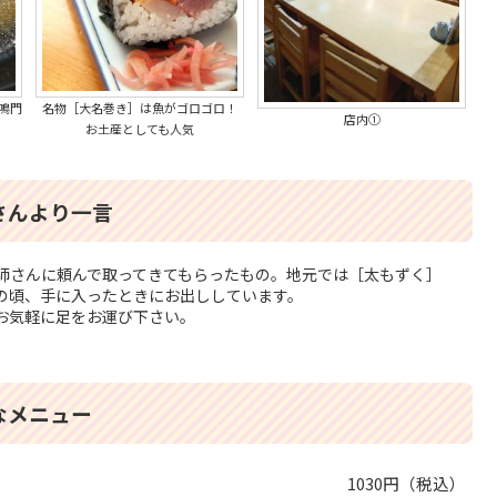
鳴門
名物［大名巻き］は魚がゴロゴロ！
店内①
お土産としても人気
さんより一言
師さんに頼んで取ってきてもらったもの。地元では［太もずく］
の頃、手に入ったときにお出ししています。
お気軽に足をお運び下さい。
なメニュー
1030円（税込）