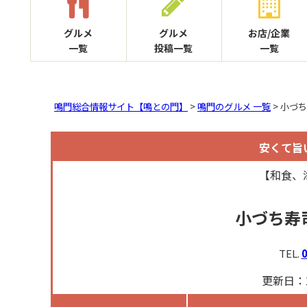
グルメ
グルメ
お店/企業
一覧
投稿一覧
一覧
鳴門総合情報サイト【鳴との門】
>
鳴門のグルメ 一覧
> 小づ
安くて旨
【和食、
小づち寿
TEL.
0
更新日：2