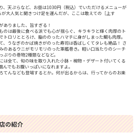
り、天ぷらなど、お昼は1030円（税込）でいただけるメニューが
らが大人気と聞きつけ足を運んだが、ここは敢えての［上す
がありました、旨すぎる！
ものは最後に食べる派でも心が揺らぐ、キラキラと輝く肉厚のト
でトロリととろけ、脂ののったハマチに身がしまった鯛も肉厚。
て、うなぎのかば焼きがのった寿司は香ばしくてタレも絶品！ さ
みのあるウニがモリモリのった軍艦巻き。軽い口当たりのシーチ
っぷりの巻物2種類などなど。
には全て、旬の味を取り入れた小鉢・椀物・デザート付いてくる
選んでもお腹いっぱいになれますよ。
ろてんなども登場するとか。何が出るからは、行ってからのお楽
店の紹介