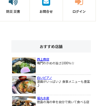
防災
災害
お問合せ
ログイン
おすすめ店舗
西上商店
鳴門わかめの旨さ1000％☆
白いピアノ
漫画がいっぱい♪ 食事メニューも豊富
♪
福丸水産
徳島の海の幸を自分で焼いて食べる店