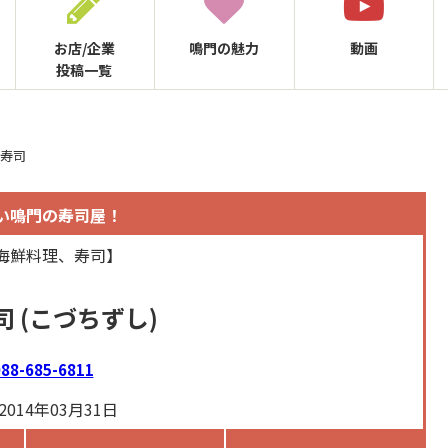
お店/企業
鳴門の
魅力
動画
投稿一覧
ち寿司
い鳴門の寿司屋！
海鮮料理、寿司】
司
(こづちずし)
88-685-6811
014年03月31日