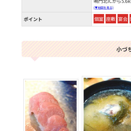
鳴門北ICから5.6
(▼地図を見る)
個室
座敷
宴会
ポイント
小づ