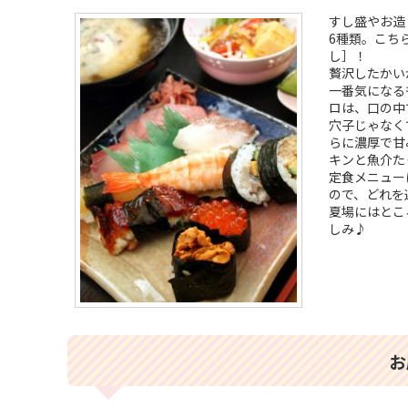
すし盛やお造
6種類。こち
し］！
贅沢したかい
一番気になる
ロは、口の中
穴子じゃなく
らに濃厚で甘
キンと魚介た
定食メニュー
ので、どれを
夏場にはとこ
しみ♪
お