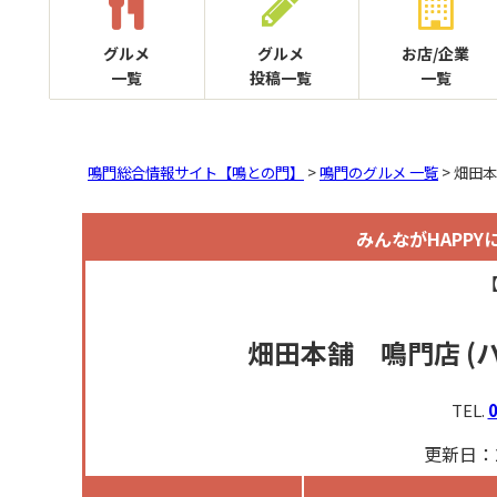
グルメ
グルメ
お店/企業
一覧
投稿一覧
一覧
鳴門総合情報サイト【鳴との門】
>
鳴門のグルメ 一覧
> 畑田
みんながHAPP
畑田本舗 鳴門店
(
TEL.
0
更新日：2