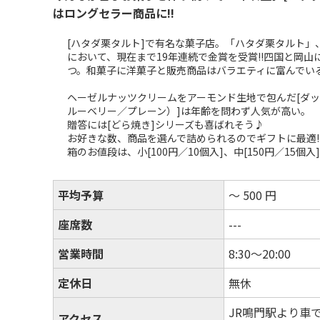
はロングセラー商品に!!
[ハタダ栗タルト]で有名な菓子店。「ハタダ栗タルト
において、現在まで19年連続で金賞を受賞!!四国と岡
つ。和菓子に洋菓子と販売商品はバラエティに富んでい
ヘーゼルナッツクリームをアーモンド生地で包んだ[ダッ
ルーベリー／プレーン）]は年齢を問わず人気が高い。
贈答には[どら焼き]シリーズも喜ばれそう♪
お好きな数、商品を選んで詰められるのでギフトに最適!
箱のお値段は、小[100円／10個入]、中[150円／15個入]
平均予算
～ 500 円
座席数
---
営業時間
8:30～20:00
定休日
無休
JR鳴門駅より車で
アクセス