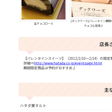
[ダックワース]バレンタイン期間
生チョコロール
チョコも登場♪
店長
【バレンタインスイーツ】（2012/2/10～2/14）の限定
詳細⇒
http://www.hatada.co.jp/eventpage.html
期間限定商品は予約がおすすめ♪
主
ハタダ栗タルト