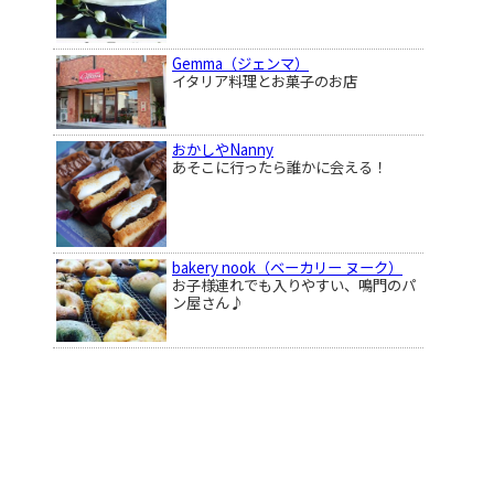
Gemma（ジェンマ）
イタリア料理とお菓子のお店
おかしやNanny
あそこに行ったら誰かに会える！
bakery nook（ベーカリー ヌーク）
お子様連れでも入りやすい、鳴門のパ
ン屋さん♪