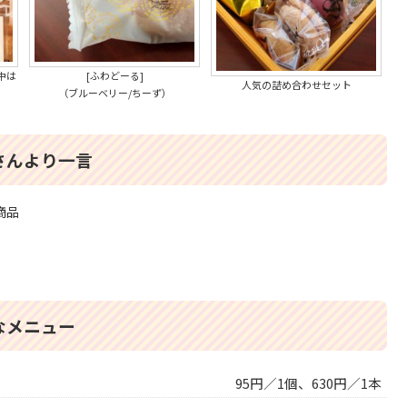
中は
[ふわどーる]
人気の詰め合わせセット
（ブルーベリー/ちーず）
さんより一言
商品
なメニュー
95円／1個、630円／1本