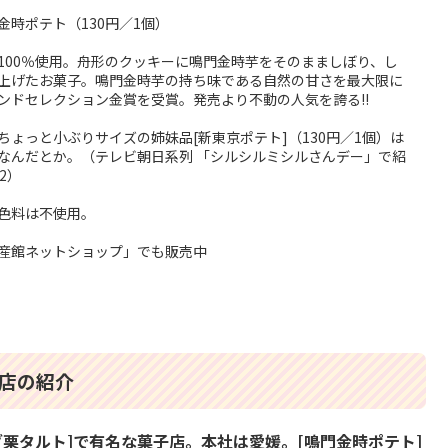
金時ポテト（130円／1個）
100％使用。舟形のクッキーに鳴門金時芋をそのまましぼり、し
上げたお菓子。鳴門金時芋の持ち味である自然の甘さを最大限に
ンドセレクション金賞を受賞。発売より不動の人気を誇る!!
ちょっと小ぶりサイズの姉妹品[新東京ポテト]（130円／1個）は
なんだとか。（テレビ朝日系列 「シルシルミシルさんデー」で紹
22）
色料は不使用。
産館ネットショップ」でも販売中
店の紹介
ダ栗タルト]で有名な菓子店。本社は愛媛。[鳴門金時ポテト]