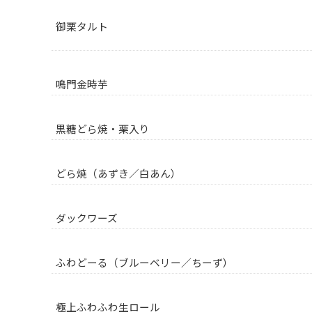
御栗タルト
鳴門金時芋
黒糖どら焼・栗入り
どら焼（あずき／白あん）
ダックワーズ
ふわどーる（ブルーベリー／ちーず）
極上ふわふわ生ロール