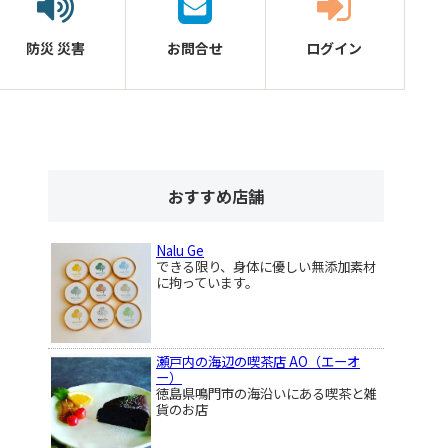
防災
災害
お問合せ
ログイン
おすすめ店舗
Nalu Ge
できる限り、身体に優しい無添加素材
に拘っています。
瀬戸内の海辺の喫茶店 AO（エーオ
ー）
徳島県鳴門市の海沿いにある喫茶と雑
貨のお店