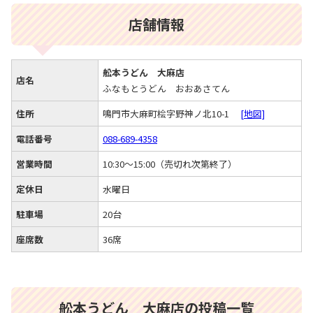
店舗情報
舩本うどん 大麻店
店名
ふなもとうどん おおあさてん
住所
鳴門市大麻町桧字野神ノ北10-1
[地図]
電話番号
088-689-4358
営業時間
10:30～15:00（売切れ次第終了）
定休日
水曜日
駐車場
20台
座席数
36席
舩本うどん 大麻店の投稿一覧