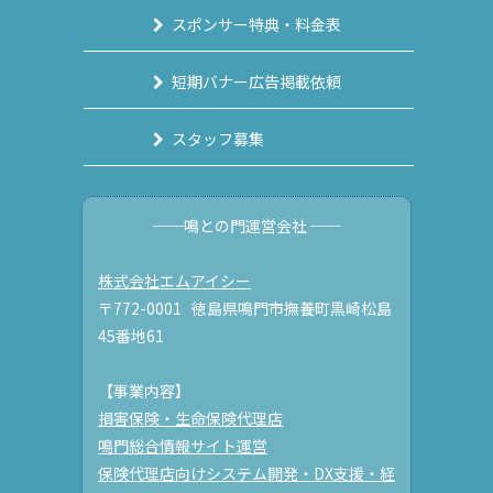
スポンサー特典・料金表
短期バナー広告掲載依頼
スタッフ募集
──鳴との門運営会社 ──
株式会社エムアイシー
〒772-0001 徳島県鳴門市撫養町黒崎松島
45番地61
【事業内容】
損害保険・生命保険代理店
鳴門総合情報サイト運営
保険代理店向けシステム開発・DX支援・経