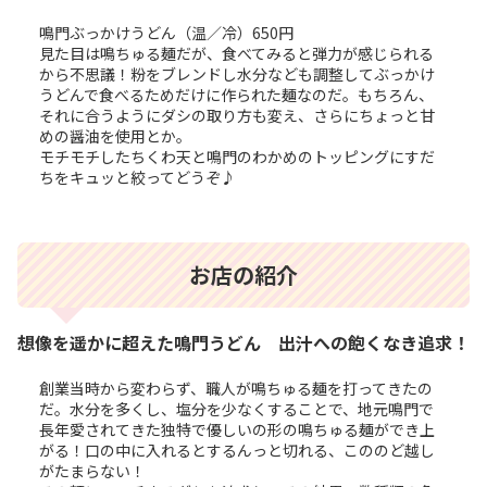
鳴門ぶっかけうどん（温／冷）650円
見た目は鳴ちゅる麺だが、食べてみると弾力が感じられる
から不思議！粉をブレンドし水分なども調整してぶっかけ
うどんで食べるためだけに作られた麺なのだ。もちろん、
それに合うようにダシの取り方も変え、さらにちょっと甘
めの醤油を使用とか。
モチモチしたちくわ天と鳴門のわかめのトッピングにすだ
ちをキュッと絞ってどうぞ♪
お店の紹介
想像を遥かに超えた鳴門うどん 出汁への飽くなき追求！
創業当時から変わらず、職人が鳴ちゅる麺を打ってきたの
だ。水分を多くし、塩分を少なくすることで、地元鳴門で
長年愛されてきた独特で優しいの形の鳴ちゅる麺ができ上
がる！口の中に入れるとするんっと切れる、こののど越し
がたまらない！