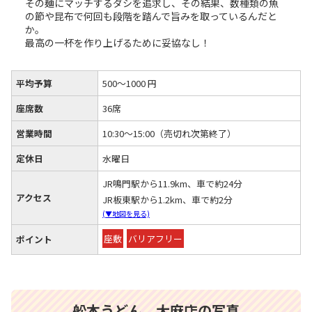
その麺にマッチするダシを追求し、その結果、数種類の魚
の節や昆布で何回も段階を踏んで旨みを取っているんだと
か。
最高の一杯を作り上げるために妥協なし！
平均予算
500～1000 円
座席数
36席
営業時間
10:30～15:00（売切れ次第終了）
定休日
水曜日
JR鳴門駅から11.9km、車で約24分
アクセス
JR板東駅から1.2km、車で約2分
(▼地図を見る)
座敷
バリアフリー
ポイント
舩本うどん 大麻店の写真