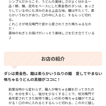
シンプルだからこそ、うどんの美味しさがよく分かる一
品！鯵、鯖、昆布をベースにした黄金色のダシは、あっさ
りしている中にも深みのある上品な味。麺は平たくて、柔
らかいうねりがあり。口の中に入ると、するんっと切れ
る。
これこそが地元鳴門で昔から愛されてきた鳴ちゅるなの
だ！
薬味のねぎとお揚げがいっそう美味しさを引き立てている
♪
お店の紹介
ダシは黄金色、麺は柔らかいうねりの麺 愛してやまない
鳴ちゅるうどんの真髄がココに！
創業当時から変わらず、職人が鳴ちゅる麺を打ってきたの
だ。水分を多くし、塩分を少なくすることで、地元鳴門で
長年愛されてきた独特で優しいの形の鳴ちゅる麺ができ上
がる！口の中に入れるとするんっと切れる、こののど越し