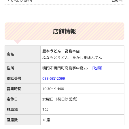
店舗情報
舩本うどん 高島本店
店名
ふなもとうどん たかしまほんてん
住所
鳴門市鳴門町高島字中島26
[地図]
電話番号
088-687-2099
営業時間
10:30～14:00
定休日
水曜日（祝日は営業）
駐車場
7台
座席数
18席