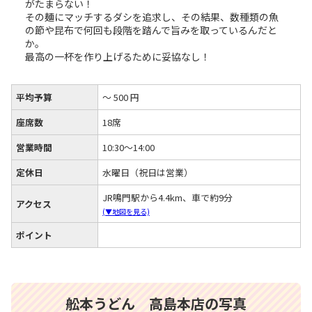
がたまらない！
その麺にマッチするダシを追求し、その結果、数種類の魚
の節や昆布で何回も段階を踏んで旨みを取っているんだと
か。
最高の一杯を作り上げるために妥協なし！
平均予算
～ 500 円
座席数
18席
営業時間
10:30～14:00
定休日
水曜日（祝日は営業）
JR鳴門駅から4.4km、車で約9分
アクセス
(▼地図を見る)
ポイント
舩本うどん 高島本店の写真