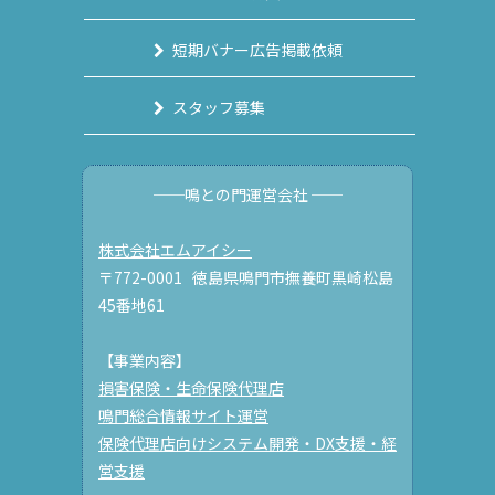
短期バナー広告掲載依頼
スタッフ募集
──鳴との門運営会社 ──
株式会社エムアイシー
〒772-0001 徳島県鳴門市撫養町黒崎松島
45番地61
【事業内容】
損害保険・生命保険代理店
鳴門総合情報サイト運営
保険代理店向けシステム開発・DX支援・経
営支援