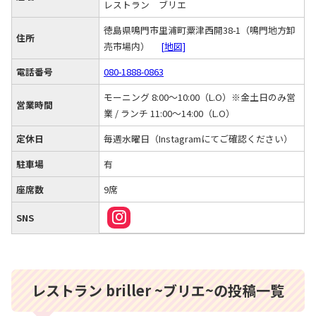
レストラン ブリエ
徳島県鳴門市里浦町粟津西開38-1（鳴門地方卸
住所
売市場内）
[地図]
電話番号
080-1888-0863
モーニング 8:00～10:00（L.O）※金土日のみ営
営業時間
業 / ランチ 11:00～14:00（L.O）
定休日
毎週水曜日（Instagramにてご確認ください）
駐車場
有
座席数
9席
SNS
レストラン briller ~ブリエ~の投稿一覧