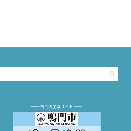
── 鳴門の主なサイト ──