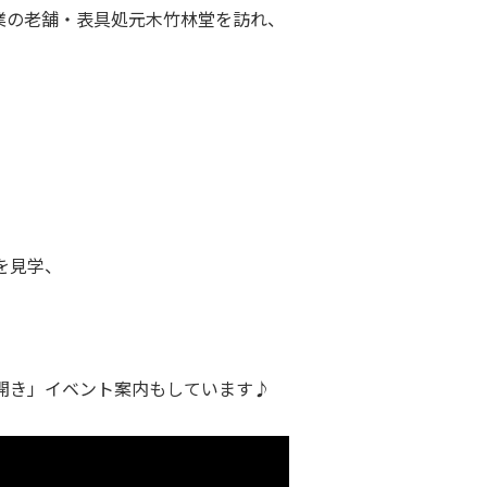
)創業の老舗・表具処元木竹林堂を訪れ、
を見学、
開き」イベント案内もしています♪