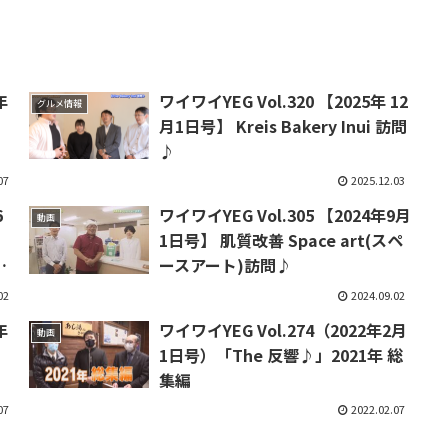
年
ワイワイYEG Vol.320 【2025年 12
グルメ情報
】
月1日号】 Kreis Bakery Inui 訪問
♪
07
2025.12.03
6
ワイワイYEG Vol.305 【2024年9月
動画
1日号】 肌質改善 Space art(スペ
問
ースアート)訪問♪
02
2024.09.02
年
ワイワイYEG Vol.274（2022年2月
動画
1日号）「The 反響♪」2021年 総
集編
07
2022.02.07