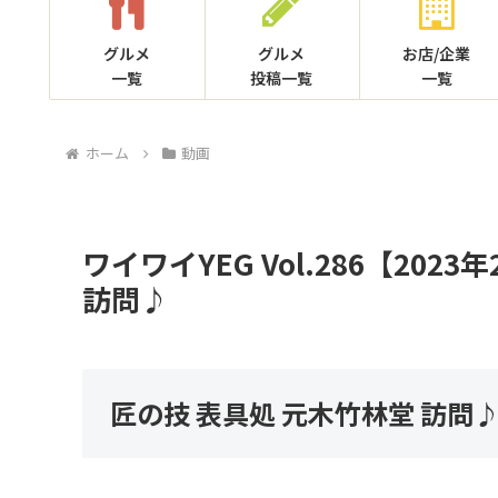
グルメ
グルメ
お店/企業
一覧
投稿一覧
一覧
ホーム
動画
ワイワイYEG Vol.286【20
訪問♪
匠の技 表具処 元木竹林堂 訪問