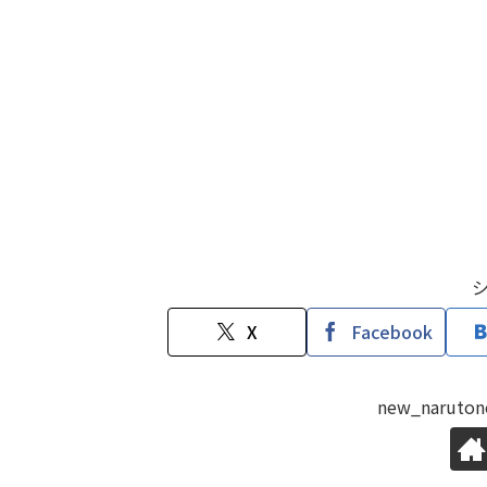
X
Facebook
new_naru