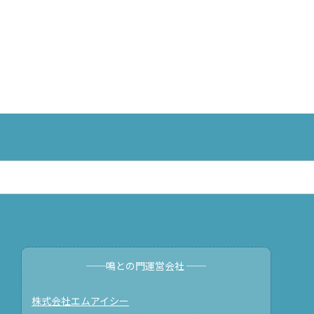
──鳴との門運営会社 ──
株式会社エムアイシー