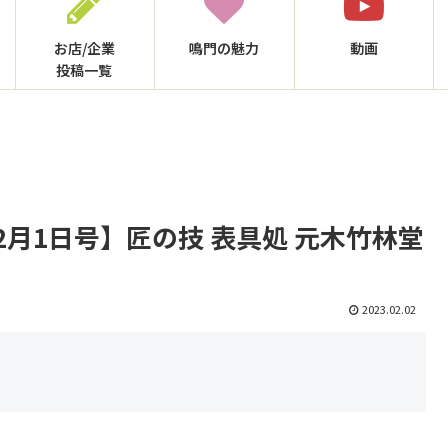
お店/企業
鳴門の
魅力
動画
投稿一覧
23年2月1日号】匠の技 表具処 元木竹林堂
2023.02.02
♪