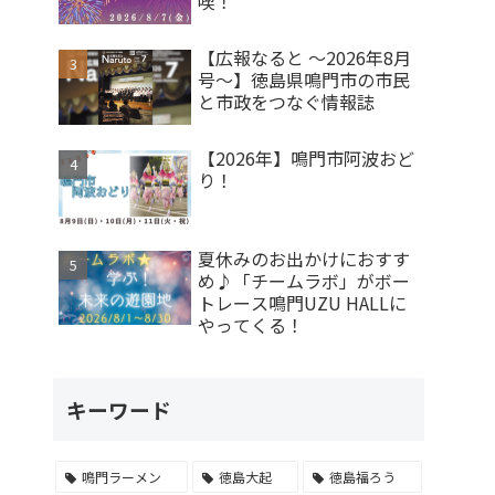
喫！
【広報なると ～2026年8月
号～】徳島県鳴門市の市民
と市政をつなぐ情報誌
【2026年】鳴門市阿波おど
り！
夏休みのお出かけにおすす
め♪「チームラボ」がボー
トレース鳴門UZU HALLに
やってくる！
キーワード
鳴門ラーメン
徳島大起
徳島福ろう