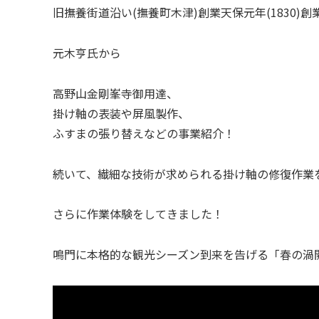
旧撫養街道沿い(撫養町木津)創業天保元年(1830
元木亨氏から
高野山金剛峯寺御用達、
掛け軸の表装や屏風製作、
ふすまの張り替えなどの事業紹介！
続いて、繊細な技術が求められる掛け軸の修復作業
さらに作業体験をしてきました！
鳴門に本格的な観光シーズン到来を告げる「春の渦