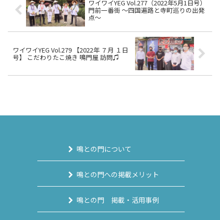
ワイワイYEG Vol.277（2022年5月1日号）
門前一番街 ～四国遍路と寺町巡りの出発
点～
ワイワイYEG Vol.279 【2022年 ７月 １日
号】 こだわりたこ焼き 鳴門屋 訪問♫
鳴との門について
鳴との門への掲載メリット
鳴との門 掲載・活用事例