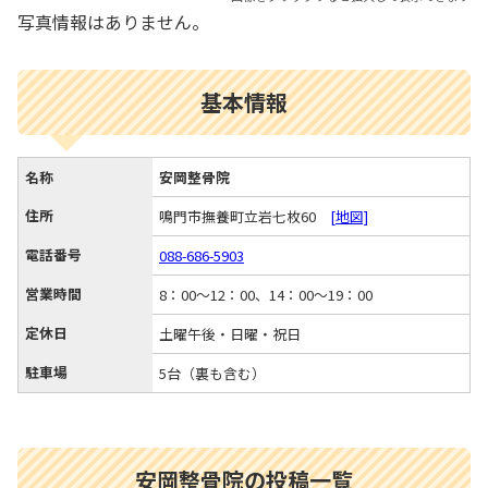
写真情報はありません。
基本情報
名称
安岡整骨院
住所
鳴門市撫養町立岩七枚60
[地図]
電話番号
088-686-5903
営業時間
8：00～12：00、14：00～19：00
定休日
土曜午後・日曜・祝日
駐車場
5台（裏も含む）
安岡整骨院の投稿一覧