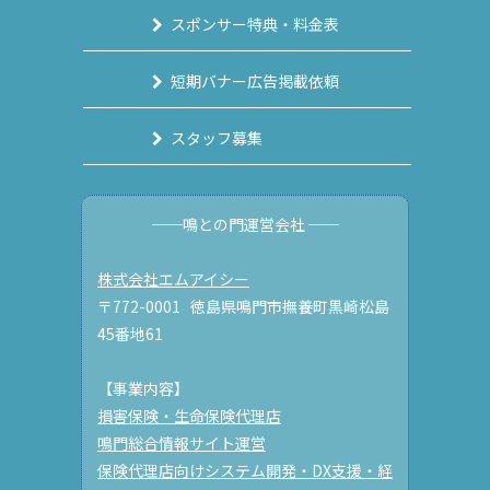
スポンサー特典・料金表
短期バナー広告掲載依頼
スタッフ募集
──鳴との門運営会社 ──
株式会社エムアイシー
〒772-0001 徳島県鳴門市撫養町黒崎松島
45番地61
【事業内容】
損害保険・生命保険代理店
鳴門総合情報サイト運営
保険代理店向けシステム開発・DX支援・経