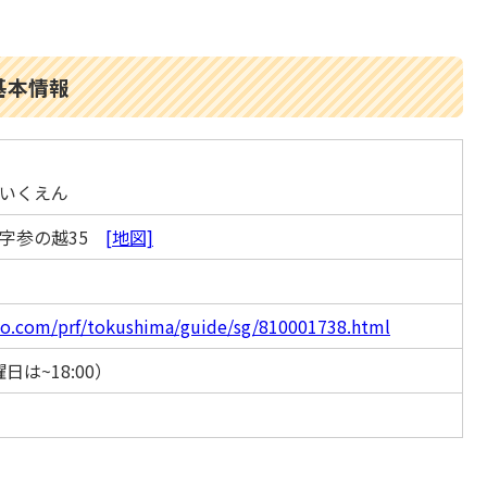
基本情報
いくえん
倉字参の越35
[地図]
do.com/prf/tokushima/guide/sg/810001738.html
曜日は~18:00）