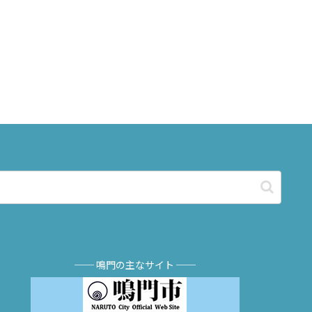
── 鳴門の主なサイト ──