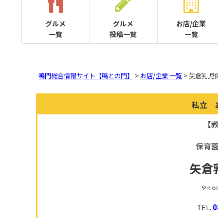
グルメ
グルメ
お店/企業
一覧
投稿一覧
一覧
鳴門総合情報サイト【鳴との門】
>
お店/企業 一覧
> 矢倉乳児
私立 
【
保育
矢倉
やぐら
TEL.
0