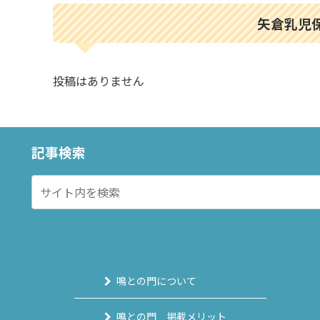
矢倉乳児
投稿はありません
記事検索
鳴との門について
鳴との門 掲載メリット