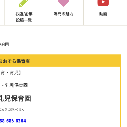
お店/企業
鳴門の
魅力
動画
投稿一覧
保育園
あおぞら保育有
教育・育児】
園・乳児保育園
乳児保育園
にゅうじほいくえん
88-685-6364