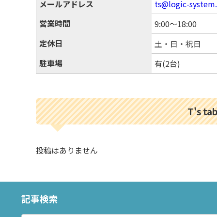
メールアドレス
ts@logic-system
営業時間
9:00～18:00
定休日
土・日・祝日
駐車場
有(2台)
T's 
投稿はありません
記事検索