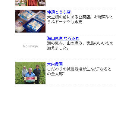
仲須とうふ店
大豆畑の前にある豆腐店。お総菜やと
うふドーナツも販売
海山恵家 なるみ丸
海の恵み、山の恵み、徳島のいいもの
揃えました。
木内農園
こだわりの減農栽培が生んだ“なると
の金太郎”