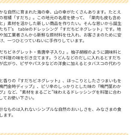
かな自然に育まれた海の幸、山の幸がたくさんあります。たとえ
の柑橘「すだち」。この地元の名産を使って、「果肉も皮も含め
と」素材を活かした新しい商品を作りたい。そんな思いから誕生
たちT's tableのドレッシング「すだちビネグレット」です。地
や加工業者さんから新鮮な原材料を仕入れ、お客さまのために安
け、一つひとつていねいに手作りしています。
だちビネグレット・青唐辛子入り』。柚子胡椒のように調味料と
で料理の味を引き立てます。うどんなどのだしに入れるとすだち
が広がり、ピザやパスタなどの洋食に加えるとタバスコの代わり
と香りの『すだちビネグレット』、ほっこりとしたさつまいもを
鳴門金時ディップ』、ピリ辛のしっかりとした味の『鳴門茎わか
グ』など、“素材をまるごと”味わえるドレッシングを料理に合わ
してお使い下さい。
計なものは入れないシンプルな自然のおいしさを、みなさまの食
します。