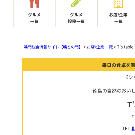
グルメ
グルメ
お店/企業
一覧
投稿一覧
一覧
鳴門総合情報サイト【鳴との門】
>
お店/企業 一覧
> T's table
毎日の食卓を
【シ
徳島の自然のおい
T'
テ
TEL.
0