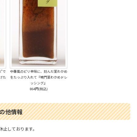
"で
中華風のピリ辛味に、刻んだ茎わかめ
げた
をたっぷり入れて『鳴門茎わかめドレ
ッシング』
864円(税込)
の他情報
休止しております。