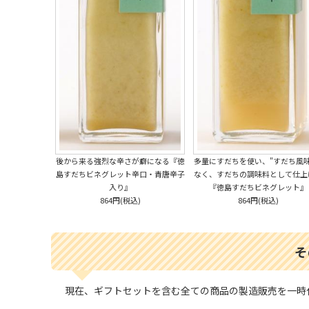
後から来る強烈な辛さが癖になる『徳
多量にすだちを使い、"すだち風味
島すだちビネグレット辛口・青唐辛子
なく、すだちの調味料として仕上
入り』
『徳島すだちビネグレット』
864円(税込)
864円(税込)
そ
現在、ギフトセットを含む全ての商品の製造販売を一時