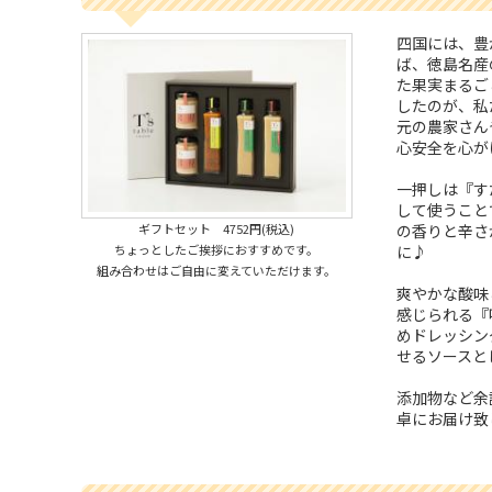
四国には、豊
ば、徳島名産
た果実まるご
したのが、私
元の農家さん
心安全を心が
一押しは『す
して使うこと
ギフトセット 4752円(税込)
の香りと辛さ
ちょっとしたご挨拶におすすめです。
に♪
組み合わせはご自由に変えていただけます。
爽やかな酸味
感じられる『
めドレッシン
せるソースと
添加物など余
卓にお届け致