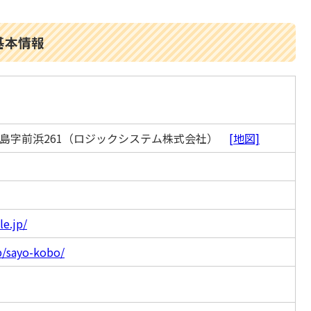
基本情報
島字前浜261（ロジックシステム株式会社）
[地図]
le.jp/
p/sayo-kobo/