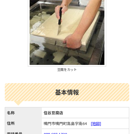
豆腐をカット
基本情報
名称
住谷豆腐店
住所
鳴門市鳴門町高島字南64
[地図]
電話番号