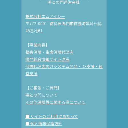
──鳴との門運営会社 ──
株式会社エムアイシー
〒772-0001 徳島県鳴門市撫養町黒崎松島
45番地61
【事業内容】
損害保険・生命保険代理店
鳴門総合情報サイト運営
保険代理店向けシステム開発・DX支援・経
営支援
【ご相談・ご質問】
鳴との門について
その他保険等に関する事について
■ サイトのご利用にあたって
■ 個人情報保護方針