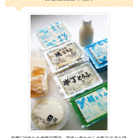
創業120余りの老舗豆腐店。実直に昔ながらの製法で造り続