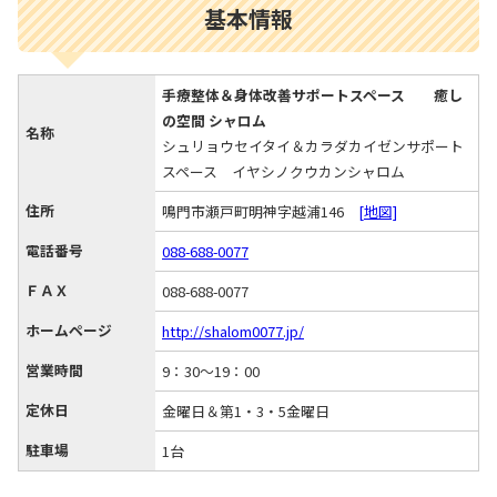
基本情報
手療整体＆身体改善サポートスペース 癒し
の空間 シャロム
名称
シュリョウセイタイ＆カラダカイゼンサポート
スペース イヤシノクウカンシャロム
住所
鳴門市瀬戸町明神字越浦146
[地図]
電話番号
088-688-0077
ＦＡＸ
088-688-0077
ホームページ
http://shalom0077.jp/
営業時間
9：30～19：00
定休日
金曜日＆第1・3・5金曜日
駐車場
1台