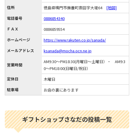
住所
徳島県鳴門市撫養町斎田字大堤64
[地図]
電話番号
0886854340
ＦＡＸ
0886859554
ホームページ
https://www.rakuten.co.jp/sanada/
メールアドレス
ksanada@mocha.ocn.ne.jp
AM9:30～PM18:30(月曜日～土曜日）・ AM9:3
営業時間
0～PM18:00(日曜日/祝日）
定休日
木曜日
駐車場
お店の裏にあります
ギフトショップさなだの投稿一覧