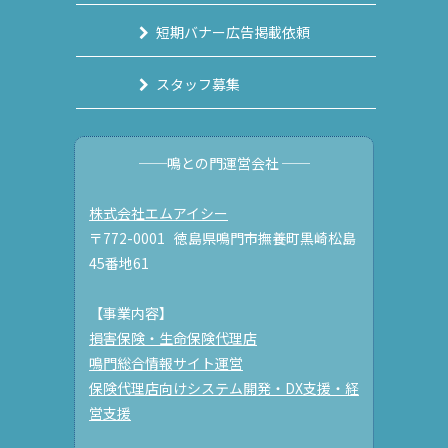
短期バナー広告掲載依頼
スタッフ募集
──鳴との門運営会社 ──
株式会社エムアイシー
〒772-0001 徳島県鳴門市撫養町黒崎松島
45番地61
【事業内容】
損害保険・生命保険代理店
鳴門総合情報サイト運営
保険代理店向けシステム開発・DX支援・経
営支援