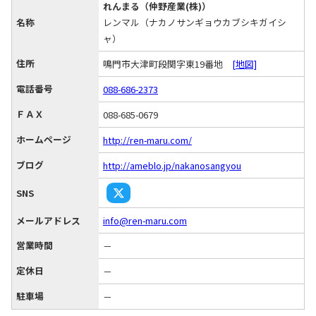
れんまる（仲野産業(株)）
名称
レンマル（ナカノサンギョウカブシキガイシ
ャ）
住所
鳴門市大津町段関字東19番地
[地図]
電話番号
088-686-2373
ＦＡＸ
088-685-0679
ホームページ
http://ren-maru.com/
ブログ
http://ameblo.jp/nakanosangyou
SNS
メールアドレス
info@ren-maru.com
営業時間
－
定休日
－
駐車場
－