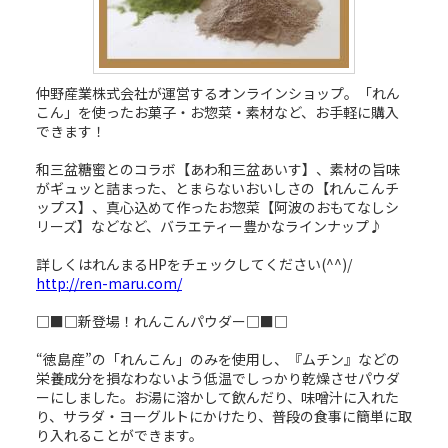
仲野産業株式会社が運営するオンラインショップ。「れん
こん」を使ったお菓子・お惣菜・素材など、お手軽に購入
できます！
和三盆糖蜜とのコラボ【あわ和三盆あいす】、素材の旨味
がギュッと詰まった、とまらないおいしさの【れんこんチ
ップス】、真心込めて作ったお惣菜【阿波のおもてなしシ
リーズ】などなど、バラエティー豊かなラインナップ♪
詳しくはれんまるHPをチェックしてください(^^)/
http://ren-maru.com/
□■□新登場！れんこんパウダー□■□
“徳島産”の「れんこん」のみを使用し、『ムチン』などの
栄養成分を損なわないよう低温でしっかり乾燥させパウダ
ーにしました。お湯に溶かして飲んだり、味噌汁に入れた
り、サラダ・ヨーグルトにかけたり、普段の食事に簡単に取
り入れることができます。