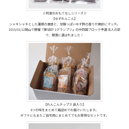
☆阿波のおもてなしシリーズ☆
【ゆずれんこん】
シャキシャキとした蓮根の食感と、甘酸っぱいゆず酢の香りが絶妙にマッチ。
2015/01/12岡山で開催『第5回T-1グランプリ』の中四国ブロック予選 法人の部
で、銀賞に選ばれました！
【れんこんチップス 袋入り】
6つの味をまとめて箱詰めでお届けいたします。
ギフトにもまたご自宅用にまとめてでもお買得なセットです。