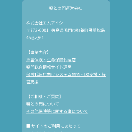
──鳴との門運営会社 ──
株式会社エムアイシー
〒772-0001 徳島県鳴門市撫養町黒崎松島
45番地61
【事業内容】
損害保険・生命保険代理店
鳴門総合情報サイト運営
保険代理店向けシステム開発・DX支援・経
営支援
【ご相談・ご質問】
鳴との門について
その他保険等に関する事について
■ サイトのご利用にあたって