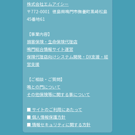
株式会社エムアイシー
〒772-0001 徳島県鳴門市撫養町黒崎松島
45番地61
【事業内容】
損害保険・生命保険代理店
鳴門総合情報サイト運営
保険代理店向けシステム開発・DX支援・経
営支援
【ご相談・ご質問】
鳴との門について
その他保険等に関する事について
■ サイトのご利用にあたって
■ 個人情報保護方針
■ 情報セキュリティに関する方針