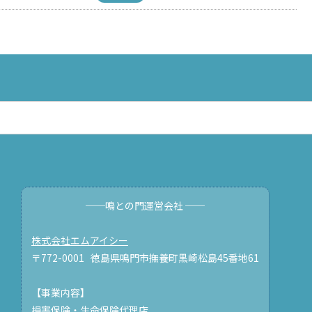
──鳴との門運営会社 ──
株式会社エムアイシー
〒772-0001 徳島県鳴門市撫養町黒崎松島45番地61
【事業内容】
損害保険・生命保険代理店