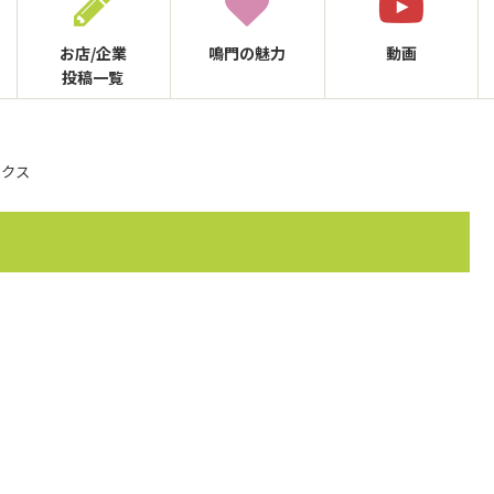
お店/企業
鳴門の
魅力
動画
投稿一覧
ックス