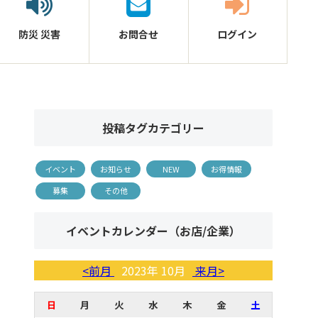
防災
災害
お問合せ
ログイン
投稿タグカテゴリー
イベント
お知らせ
NEW
お得情報
募集
その他
イベントカレンダー（お店/企業）
<前月
2023年 10月
来月>
日
月
火
水
木
金
土