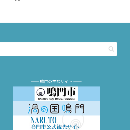
── 鳴門の主なサイト ──