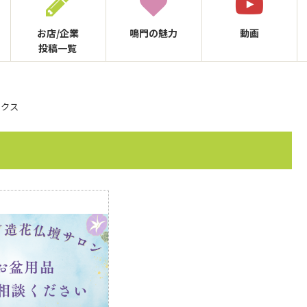
お店/企業
鳴門の
魅力
動画
投稿一覧
ックス