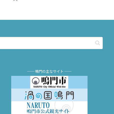
── 鳴門の主なサイト ──