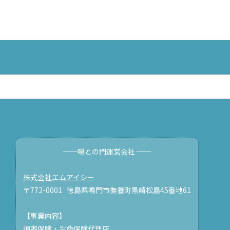
──鳴との門運営会社 ──
株式会社エムアイシー
〒772-0001 徳島県鳴門市撫養町黒崎松島45番地61
【事業内容】
損害保険・生命保険代理店