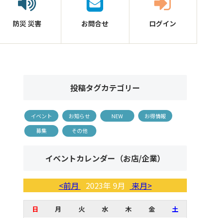
防災
災害
お問合せ
ログイン
投稿タグカテゴリー
イベント
お知らせ
NEW
お得情報
募集
その他
イベントカレンダー（お店/企業）
<前月
2023年 9月
来月>
日
月
火
水
木
金
土