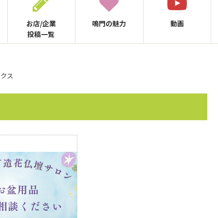
お店/企業
鳴門の
魅力
動画
投稿一覧
ックス