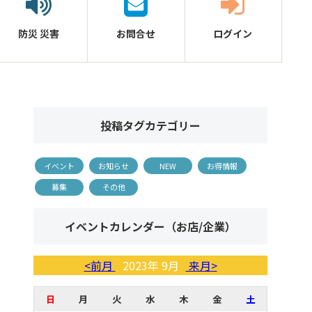
防災
災害
お問合せ
ログイン
投稿タグカテゴリー
イベント
お知らせ
NEW
お得情報
募集
その他
イベントカレンダー（お店/企業）
<前月
2023年 9月
来月>
日
月
火
水
木
金
土