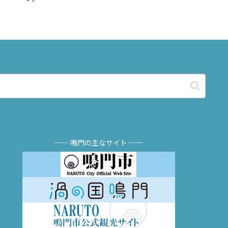
── 鳴門の主なサイト ──