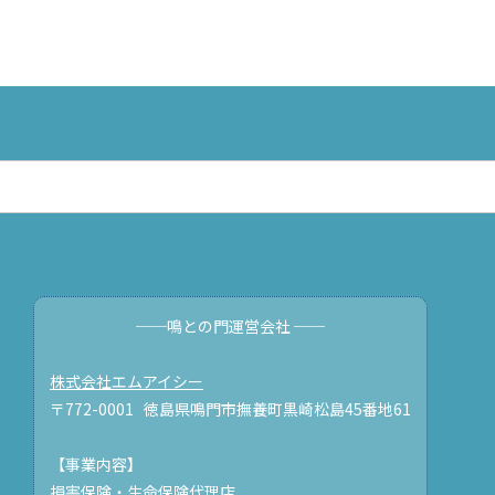
──鳴との門運営会社 ──
株式会社エムアイシー
〒772-0001 徳島県鳴門市撫養町黒崎松島45番地61
【事業内容】
損害保険・生命保険代理店