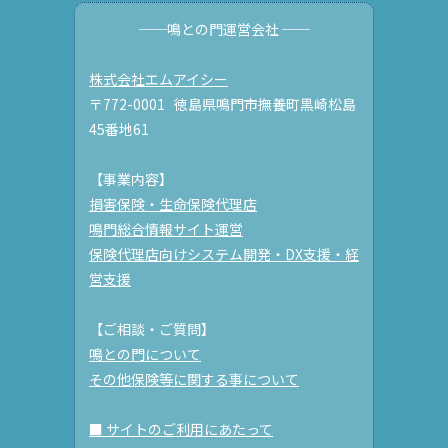
──鳴との門運営会社 ──
株式会社エムアイシー
〒772-0001 徳島県鳴門市撫養町黒崎松島
45番地61
【事業内容】
損害保険・生命保険代理店
鳴門総合情報サイト運営
保険代理店向けシステム開発・DX支援・経
営支援
【ご相談・ご質問】
鳴との門について
その他保険等に関する事について
■ サイトのご利用にあたって