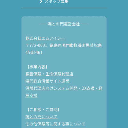
スタッフ募集
──鳴との門運営会社 ──
株式会社エムアイシー
〒772-0001 徳島県鳴門市撫養町黒崎松島
45番地61
【事業内容】
損害保険・生命保険代理店
鳴門総合情報サイト運営
保険代理店向けシステム開発・DX支援・経
営支援
【ご相談・ご質問】
鳴との門について
その他保険等に関する事について