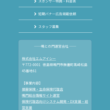
スポンサー特典・料金表
短期バナー広告掲載依頼
スタッフ募集
──鳴との門運営会社 ──
株式会社エムアイシー
〒772-0001 徳島県鳴門市撫養町黒崎松島
45番地61
【事業内容】
損害保険・生命保険代理店
鳴門総合情報サイト運営
保険代理店向けシステム開発・DX支援・経
営支援