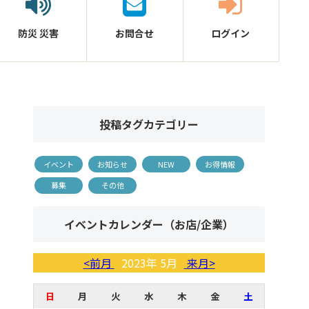
防災
災害
お問合せ
ログイン
投稿タグカテゴリー
イベント
お知らせ
NEW
お得情報
募集
その他
イベントカレンダー（お店/企業）
<前月
2023年 5月
来月>
日
月
火
水
木
金
土