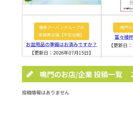
桶幸アーバングループの
鳴門カ
家族葬式場【平安会館】
富々楼
お盆用品の準備はお済みですか？
【更新日：2
【更新日：2026年07月15日】
鳴門のお店/企業 投稿一覧
投稿情報はありません