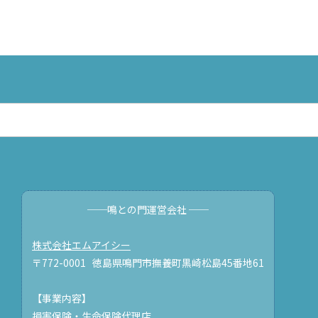
──鳴との門運営会社 ──
株式会社エムアイシー
〒772-0001 徳島県鳴門市撫養町黒崎松島45番地61
【事業内容】
損害保険・生命保険代理店