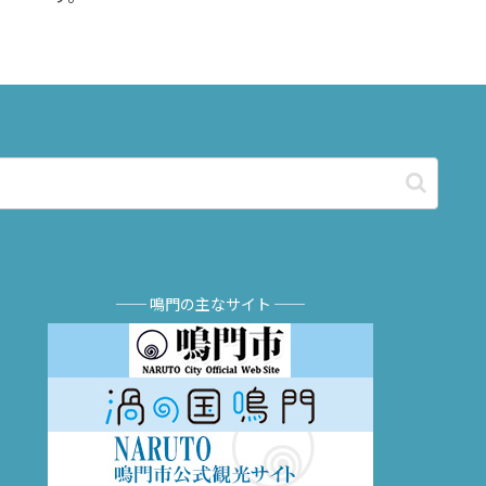
── 鳴門の主なサイト ──