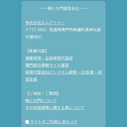
──鳴との門運営会社 ──
株式会社エムアイシー
〒772-0001 徳島県鳴門市撫養町黒崎松島
45番地61
【事業内容】
損害保険・生命保険代理店
鳴門総合情報サイト運営
保険代理店向けシステム開発・DX支援・経
営支援
【ご相談・ご質問】
鳴との門について
その他保険等に関する事について
■ サイトのご利用にあたって