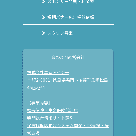
スポンサー特典・料金表
短期バナー広告掲載依頼
スタッフ募集
──鳴との門運営会社 ──
株式会社エムアイシー
〒772-0001 徳島県鳴門市撫養町黒崎松島
45番地61
【事業内容】
損害保険・生命保険代理店
鳴門総合情報サイト運営
保険代理店向けシステム開発・DX支援・経
営支援