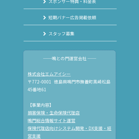
スポンサー特典・料金表
短期バナー広告掲載依頼
スタッフ募集
──鳴との門運営会社 ──
株式会社エムアイシー
〒772-0001 徳島県鳴門市撫養町黒崎松島
45番地61
【事業内容】
損害保険・生命保険代理店
鳴門総合情報サイト運営
保険代理店向けシステム開発・DX支援・経
営支援