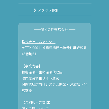
スタッフ募集
──鳴との門運営会社 ──
株式会社エムアイシー
〒772-0001 徳島県鳴門市撫養町黒崎松島
45番地61
【事業内容】
損害保険・生命保険代理店
鳴門総合情報サイト運営
保険代理店向けシステム開発・DX支援・経
営支援
【ご相談・ご質問】
鳴との門について