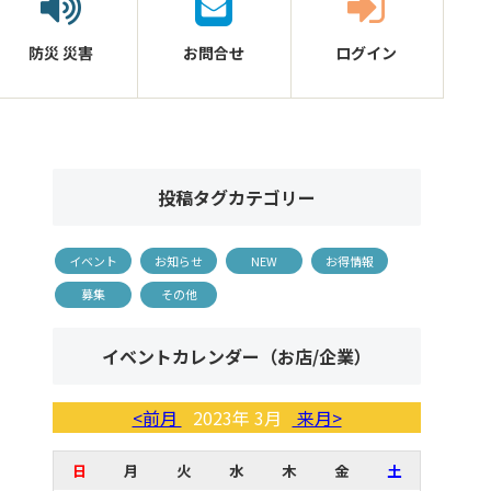
防災
災害
お問合せ
ログイン
投稿タグカテゴリー
イベント
お知らせ
NEW
お得情報
募集
その他
イベントカレンダー（お店/企業）
<前月
2023年 3月
来月>
日
月
火
水
木
金
土