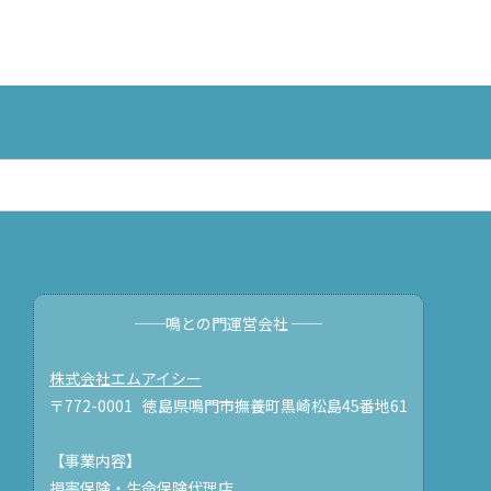
──鳴との門運営会社 ──
株式会社エムアイシー
〒772-0001 徳島県鳴門市撫養町黒崎松島45番地61
【事業内容】
損害保険・生命保険代理店