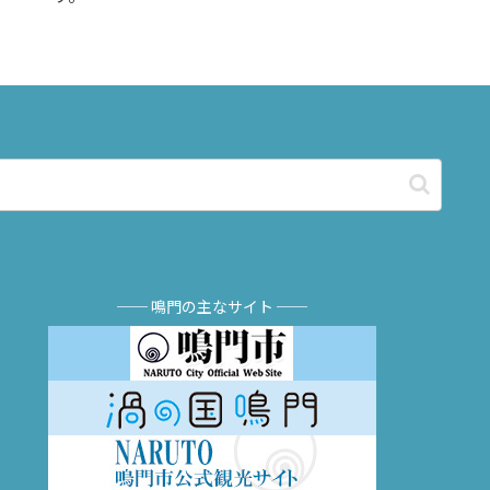
── 鳴門の主なサイト ──