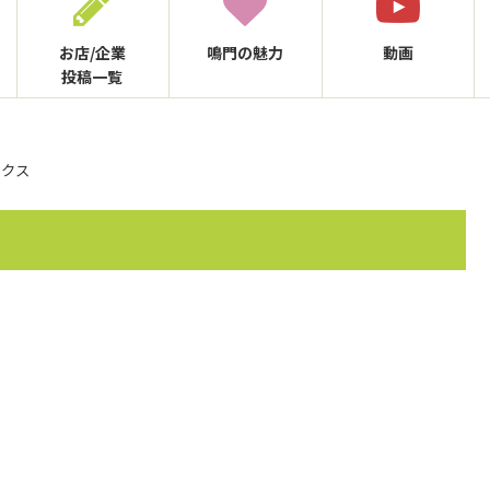
お店/企業
鳴門の
魅力
動画
投稿一覧
ックス