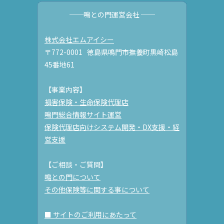
──鳴との門運営会社 ──
株式会社エムアイシー
〒772-0001 徳島県鳴門市撫養町黒崎松島
45番地61
【事業内容】
損害保険・生命保険代理店
鳴門総合情報サイト運営
保険代理店向けシステム開発・DX支援・経
営支援
【ご相談・ご質問】
鳴との門について
その他保険等に関する事について
■ サイトのご利用にあたって