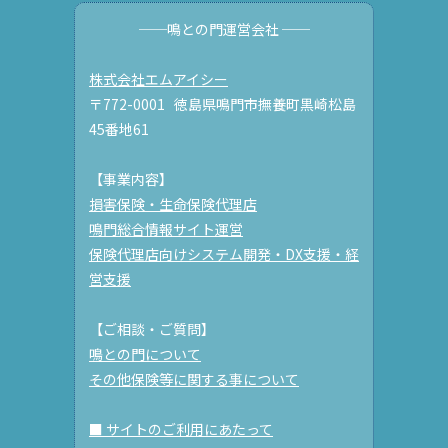
──鳴との門運営会社 ──
株式会社エムアイシー
〒772-0001 徳島県鳴門市撫養町黒崎松島
45番地61
【事業内容】
損害保険・生命保険代理店
鳴門総合情報サイト運営
保険代理店向けシステム開発・DX支援・経
営支援
【ご相談・ご質問】
鳴との門について
その他保険等に関する事について
■ サイトのご利用にあたって