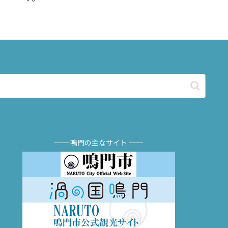
── 鳴門の主なサイト ──