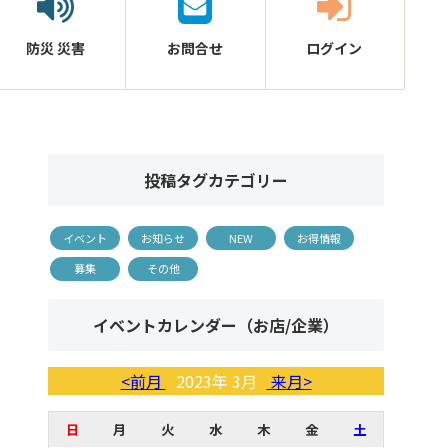
防災
災害
お問合せ
ログイン
投稿タグカテゴリー
イベント
お知らせ
NEW
お得情報
募集
その他
イベントカレンダー（お店/企業）
<前月
2023年 3月
来月>
日
月
火
水
木
金
土