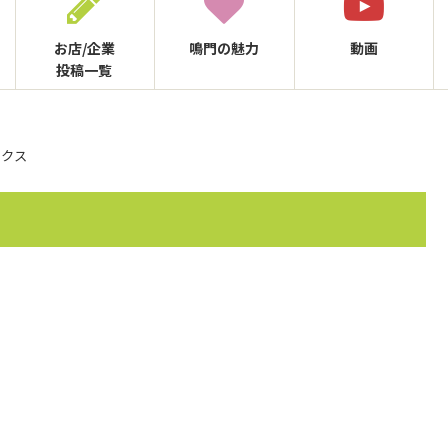
お店/企業
鳴門の
魅力
動画
投稿一覧
ックス