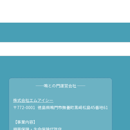
──鳴との門運営会社 ──
株式会社エムアイシー
〒772-0001 徳島県鳴門市撫養町黒崎松島45番地61
【事業内容】
損害保険・生命保険代理店