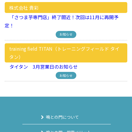
株式会社 貴彩
「さつま芋専門店」終了間近！次回は11月に再開予
定！
お知らせ
training field TITAN（トレーニングフィールド タイ
タン）
タイタン 3月営業日のお知らせ
お知らせ
鳴との門について