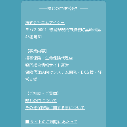
──鳴との門運営会社 ──
株式会社エムアイシー
〒772-0001 徳島県鳴門市撫養町黒崎松島
45番地61
【事業内容】
損害保険・生命保険代理店
鳴門総合情報サイト運営
保険代理店向けシステム開発・DX支援・経
営支援
【ご相談・ご質問】
鳴との門について
その他保険等に関する事について
■ サイトのご利用にあたって