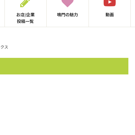
お店/企業
鳴門の
魅力
動画
投稿一覧
ックス