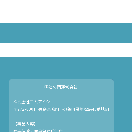
──鳴との門運営会社 ──
株式会社エムアイシー
〒772-0001 徳島県鳴門市撫養町黒崎松島45番地61
【事業内容】
損害保険・生命保険代理店