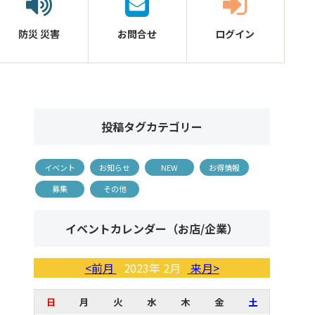
防災
災害
お問合せ
ログイン
投稿タグカテゴリー
イベント
お知らせ
NEW
お得情報
募集
その他
イベントカレンダー（お店/企業）
<前月
2023年 2月
来月>
日
月
火
水
木
金
土