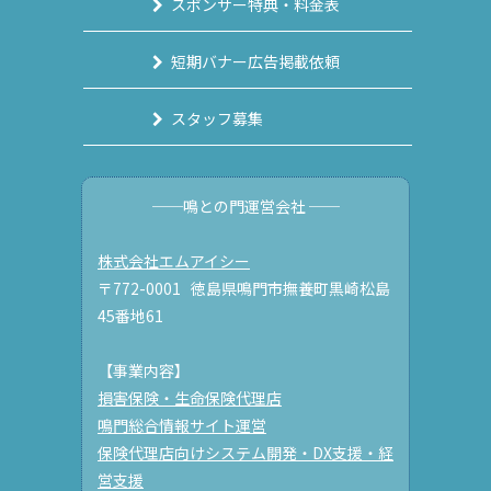
スポンサー特典・料金表
短期バナー広告掲載依頼
スタッフ募集
──鳴との門運営会社 ──
株式会社エムアイシー
〒772-0001 徳島県鳴門市撫養町黒崎松島
45番地61
【事業内容】
損害保険・生命保険代理店
鳴門総合情報サイト運営
保険代理店向けシステム開発・DX支援・経
営支援