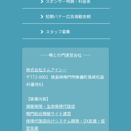
スポンサー特典・料金表
短期バナー広告掲載依頼
スタッフ募集
──鳴との門運営会社 ──
株式会社エムアイシー
〒772-0001 徳島県鳴門市撫養町黒崎松島
45番地61
【事業内容】
損害保険・生命保険代理店
鳴門総合情報サイト運営
保険代理店向けシステム開発・DX支援・経
営支援