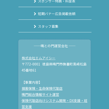
スポンサー特典・料金表
短期バナー広告掲載依頼
スタッフ募集
──鳴との門運営会社 ──
株式会社エムアイシー
〒772-0001 徳島県鳴門市撫養町黒崎松島
45番地61
【事業内容】
損害保険・生命保険代理店
鳴門総合情報サイト運営
保険代理店向けシステム開発・DX支援・経
営支援